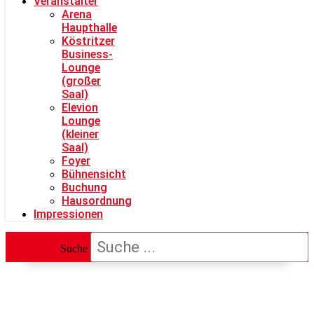
Veranstalter
Arena
Haupthalle
Köstritzer
Business-
Lounge
(großer
Saal)
Elevion
Lounge
(kleiner
Saal)
Foyer
Bühnensicht
Buchung
Hausordnung
Impressionen
Suche
vocatium Jena 2022 •