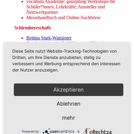
vocatium Akademie: ganzjährig Workshops für
Schüler*innen, Lehrkräfte, Aussteller und
Netzwerkpartner
Messehandbuch und Online-Suchbörse
Schirmherrschaft:
Bettina Stark-Watzinger
Bundesministerin für Bildung und Forschung
Diese Seite nutzt Website-Tracking-Technologien von
Kooperationspartner:
Dritten, um ihre Dienste anzubieten, stetig zu
verbessern und Werbung entsprechend den Interessen
JenaWirtschaft
Science City Jena
der Nutzer anzuzeigen.
IfT-Ansprechpartner*innen:
Akzeptieren
Janette Voisin
E-Mail:
j.voisin@if-talent.de
Ablehnen
Tel.: +49 3641 3869321
mehr
Adresse des Veranstaltungsortes:
Sparkassen-Arena Jena
Powered by
&