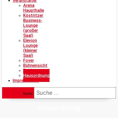
Veranstalter
Arena
Haupthalle
Köstritzer
Business-
Lounge
(großer
Saal)
Elevion
Lounge
(kleiner
Saal)
Foyer
Bühnensicht
Buchung
Hausordnung
Impressionen
Suche
Hausordnung