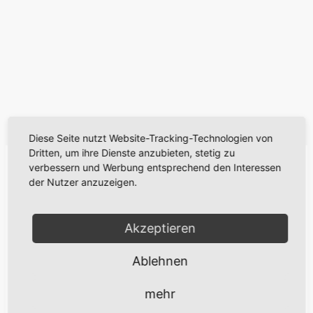
Diese Seite nutzt Website-Tracking-Technologien von
Dritten, um ihre Dienste anzubieten, stetig zu
verbessern und Werbung entsprechend den Interessen
Wir suchen Verstärkung für unser Team im
der Nutzer anzuzeigen.
Ausflugslokal Schlossberg Dornburg.
Ab April/Mai suchen wir:
Akzeptieren
– Koch (w,m,d)
– Servicekraft (w,m,d)
Ablehnen
Jetzt per E-Mail bewerben!
mehr
Bitte senden Sie uns Ihre aussagekräftigen